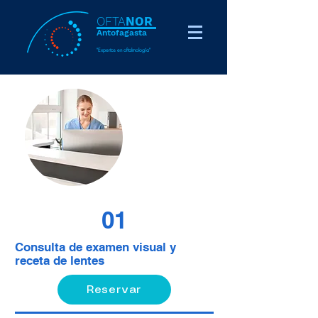
OFTA
NOR
Antofag
ast
a
"Expertos en oftalmología"
01
Consulta de examen visual y
receta de lentes
Reservar