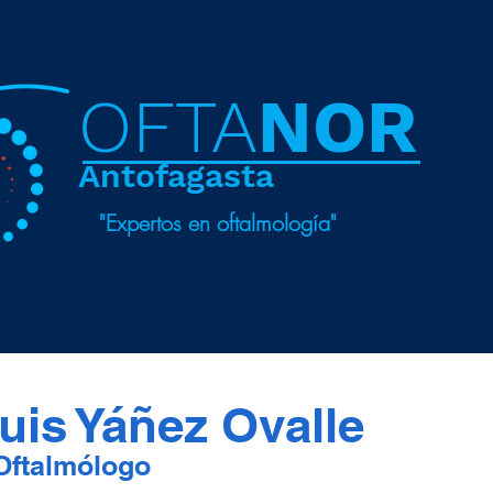
OFTA
NOR
Antofag
ast
a
"Expertos en oftalmología"
uis Yáñez Ovalle
 Oftalmólogo