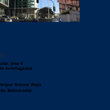
n:
ular, piso 9
ado Antofagasta)
Parque Arauco (bajo
r Av. Balmaceda)