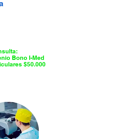
a
sulta:
nio Bono I-Med
ticulares $50.000