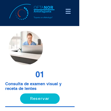
OFTA
NOR
Antofag
ast
a
"Expertos en oftalmología"
01
Consulta de examen visual y
receta de lentes
Reservar